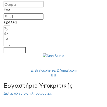
Email
Σχόλια
ΑΠΟΣΤΟΛΗ
T. +30 697 053 4755
Ε. stratosphereart@gmail.com
Εργαστήριο Υποκριτικής
Δείτε όλες τις πληροφορίες
Booze Cooperativa theatre
Κολοκοτρωνη 57(Σταθμός Μοναστηράκι), Αθήνα Τ.Κ 105 60