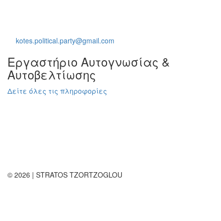
T. +30 697 053 4755
Τ: +30 211 4053 733
E:
kotes.political.party@gmail.com
Εργαστήριο Αυτογνωσίας &
Αυτοβελτίωσης
Δείτε όλες τις πληροφορίες
Διεύθυνση
Κοδριγκτώνος 8, 2 όροφος Πεδίο Άρεως
T. +30 697 053 4755
Τ: 2160005334
E: https://entero.gr
© 2026 | STRATOS TZORTZOGLOU
with
from YouWebIT!